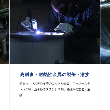
高耐食・耐熱性金属の
製缶・溶接
チタン、ハステロイ等のニッケル合金、スーパーステ
ンレス等 あらゆるステンレス鋼、特殊鋼の製缶・溶
接。