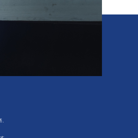
塔、
す。