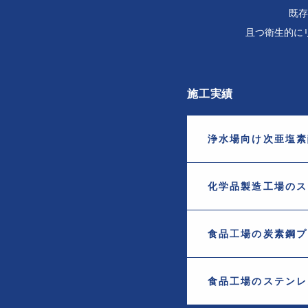
既存
且つ衛生的に
施工実績
浄水場向け次亜塩素
化学品製造工場のス
食品工場の炭素鋼プ
食品工場のステンレス