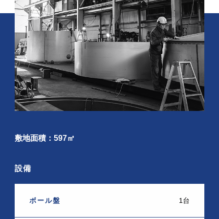
敷地面積：597㎡
設備
ボール盤
1台