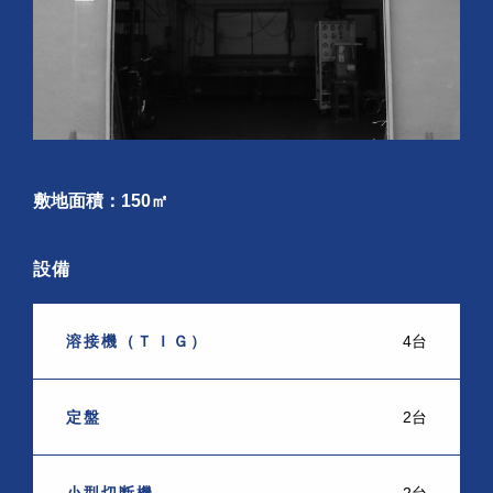
敷地面積：150㎡
設備
溶接機（ＴＩＧ）
4台
定盤
2台